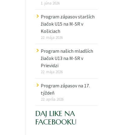
1. júna 2026
Program zápasov starších
žiačok U15 na M-SR v
Košiciach
22. mája 2026
Program našich mladších
žiačok U13 na M-SR v
Prievidzi
22. mája 2026
Program zápasov na 17.
týždeň
22. apríla 2026
DAJ LIKE NA
FACEBOOKU