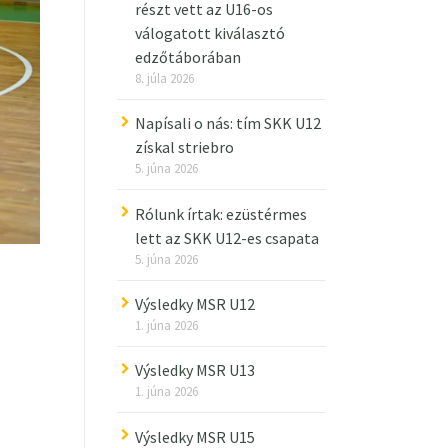
részt vett az U16-os
válogatott kiválasztó
edzőtáborában
8. júla 2026
Napísali o nás: tím SKK U12
získal striebro
5. júna 2026
Rólunk írtak: ezüstérmes
lett az SKK U12-es csapata
5. júna 2026
Výsledky MSR U12
1. júna 2026
Výsledky MSR U13
1. júna 2026
Výsledky MSR U15