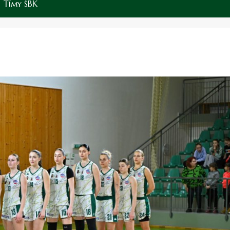
Tímy ŠBK