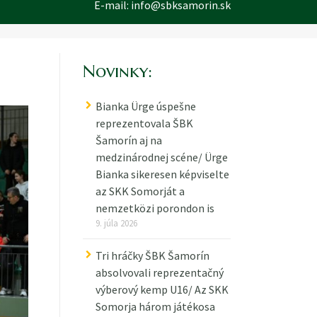
E-mail:
info@sbksamorin.sk
Novinky:
Bianka Ürge úspešne
reprezentovala ŠBK
Šamorín aj na
medzinárodnej scéne/ Ürge
Bianka sikeresen képviselte
az SKK Somorját a
nemzetközi porondon is
9. júla 2026
Tri hráčky ŠBK Šamorín
absolvovali reprezentačný
výberový kemp U16/ Az SKK
Somorja három játékosa