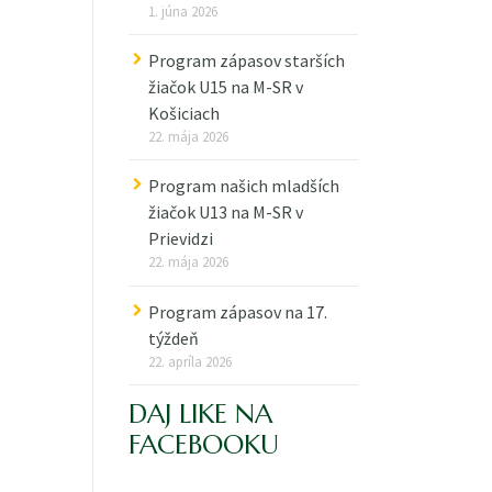
1. júna 2026
Program zápasov starších
žiačok U15 na M-SR v
Košiciach
22. mája 2026
Program našich mladších
žiačok U13 na M-SR v
Prievidzi
22. mája 2026
Program zápasov na 17.
týždeň
22. apríla 2026
DAJ LIKE NA
FACEBOOKU