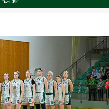
Tímy ŠBK