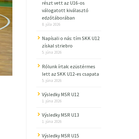
részt vett az U16-os
válogatott kiválasztó
edzőtáborában
8. júla 2026
Napísali o nás: tím SKK U12
získal striebro
5. júna 2026
Rólunk írtak: ezüstérmes
lett az SKK U12-es csapata
5. júna 2026
Výsledky MSR U12
1. júna 2026
Výsledky MSR U13
1. júna 2026
Výsledky MSR U15