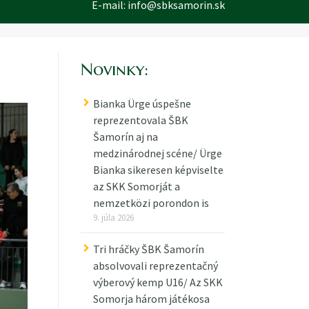
E-mail:
info@sbksamorin.sk
Novinky:
Bianka Ürge úspešne
reprezentovala ŠBK
Šamorín aj na
medzinárodnej scéne/ Ürge
Bianka sikeresen képviselte
az SKK Somorját a
nemzetközi porondon is
9. júla 2026
Tri hráčky ŠBK Šamorín
absolvovali reprezentačný
výberový kemp U16/ Az SKK
Somorja három játékosa