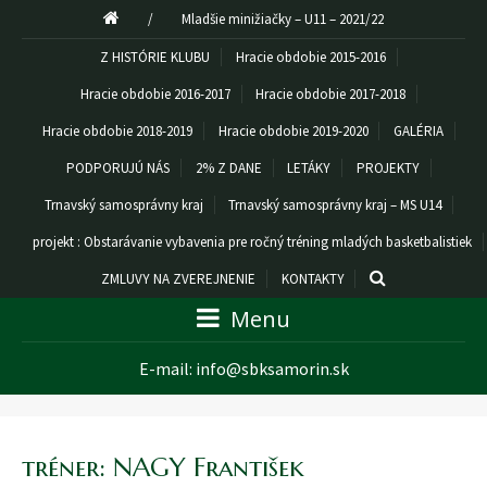
/
Mladšie minižiačky – U11 – 2021/22
Z HISTÓRIE KLUBU
Hracie obdobie 2015-2016
Hracie obdobie 2016-2017
Hracie obdobie 2017-2018
Hracie obdobie 2018-2019
Hracie obdobie 2019-2020
GALÉRIA
PODPORUJÚ NÁS
2% Z DANE
LETÁKY
PROJEKTY
Trnavský samosprávny kraj
Trnavský samosprávny kraj – MS U14
projekt : Obstarávanie vybavenia pre ročný tréning mladých basketbalistiek
ZMLUVY NA ZVEREJNENIE
KONTAKTY
Menu
E-mail:
info@sbksamorin.sk
tréner: NAGY František