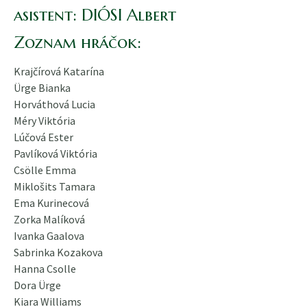
asistent: DIÓSI Albert
Zoznam hráčok:
Krajčírová Katarína
Ürge Bianka
Horváthová Lucia
Méry Viktória
Lúčová Ester
Pavlíková Viktória
Csölle Emma
Miklošits Tamara
Ema Kurinecová
Zorka Malíková
Ivanka Gaalova
Sabrinka Kozakova
Hanna Csolle
Dora Ürge
Kiara Williams