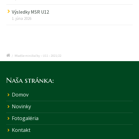
Výsledky MSR U12
1. júna 2026
/
Mladšie minižiačky – U11 – 2021/22
Naša stránka:
Domov
Novinky
Fotogaléria
Kontakt