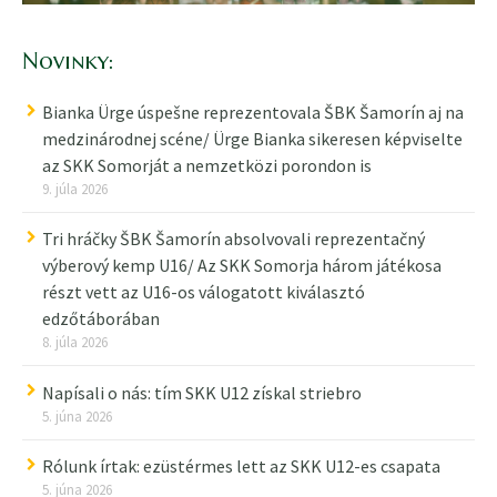
Novinky:
Bianka Ürge úspešne reprezentovala ŠBK Šamorín aj na
medzinárodnej scéne/ Ürge Bianka sikeresen képviselte
az SKK Somorját a nemzetközi porondon is
9. júla 2026
Tri hráčky ŠBK Šamorín absolvovali reprezentačný
výberový kemp U16/ Az SKK Somorja három játékosa
részt vett az U16-os válogatott kiválasztó
edzőtáborában
8. júla 2026
Napísali o nás: tím SKK U12 získal striebro
5. júna 2026
Rólunk írtak: ezüstérmes lett az SKK U12-es csapata
5. júna 2026