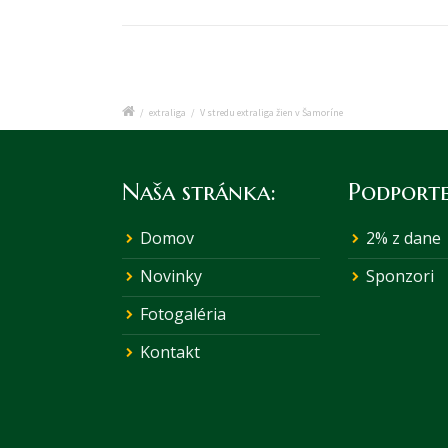
/
extraliga
/
V stredu extraliga žien v Šamoríne
Naša stránka:
Podporte
Domov
2% z dane
Novinky
Sponzori
Fotogaléria
Kontakt