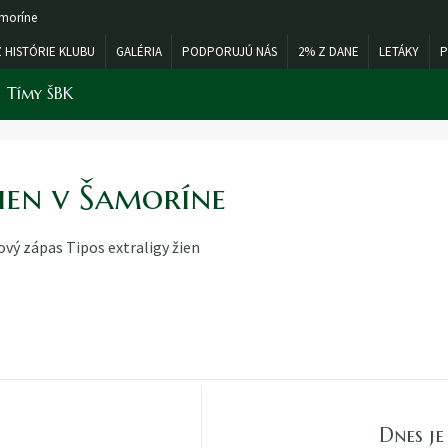
amoríne
Z HISTÓRIE KLUBU
GALÉRIA
PODPORUJÚ NÁS
2% Z DANE
LETÁKY
P
Tímy ŠBK
ien v Šamoríne
ový zápas Tipos extraligy žien
Dnes j