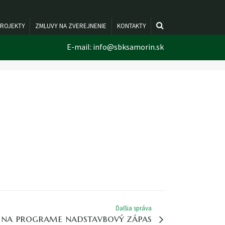
ROJEKTY
ZMLUVY NA ZVEREJNENIE
KONTAKTY
E-mail:
info@sbksamorin.sk
Ďaľšia správa
e na programe nadstavbový zápas