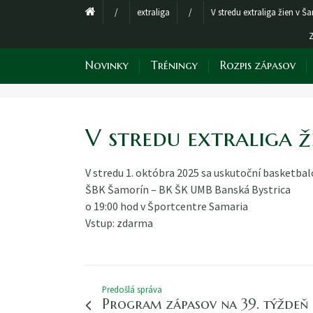
/
extraliga
/
V stredu extraliga žien v Š
Novinky
Tréningy
Rozpis zápasov
V stredu extraliga ž
V stredu 1. októbra 2025 sa uskutoční basketbal
ŠBK Šamorín – BK ŠK UMB Banská Bystrica
o 19:00 hod v Športcentre Samaria
Vstup: zdarma
Predošlá správa
Program zápasov na 39. týždeň