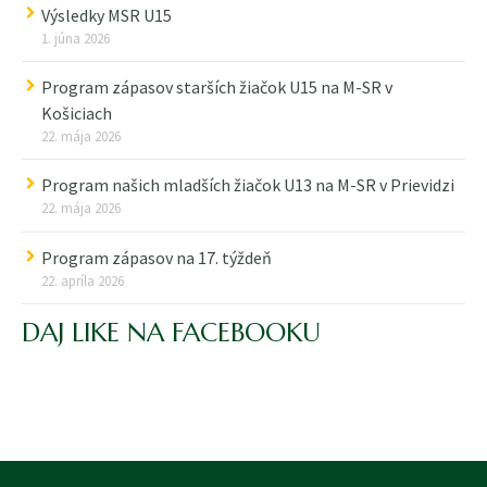
Výsledky MSR U15
1. júna 2026
Program zápasov starších žiačok U15 na M-SR v
Košiciach
22. mája 2026
Program našich mladších žiačok U13 na M-SR v Prievidzi
22. mája 2026
Program zápasov na 17. týždeň
22. apríla 2026
DAJ LIKE NA FACEBOOKU