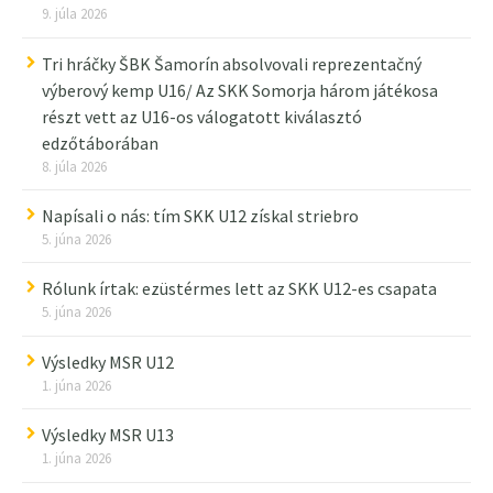
9. júla 2026
Tri hráčky ŠBK Šamorín absolvovali reprezentačný
výberový kemp U16/ Az SKK Somorja három játékosa
részt vett az U16-os válogatott kiválasztó
edzőtáborában
8. júla 2026
Napísali o nás: tím SKK U12 získal striebro
5. júna 2026
Rólunk írtak: ezüstérmes lett az SKK U12-es csapata
5. júna 2026
Výsledky MSR U12
1. júna 2026
Výsledky MSR U13
1. júna 2026