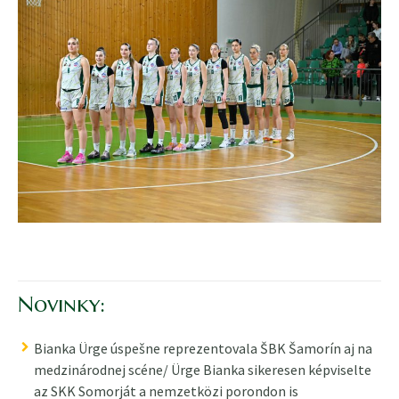
Novinky:
Bianka Ürge úspešne reprezentovala ŠBK Šamorín aj na
medzinárodnej scéne/ Ürge Bianka sikeresen képviselte
az SKK Somorját a nemzetközi porondon is