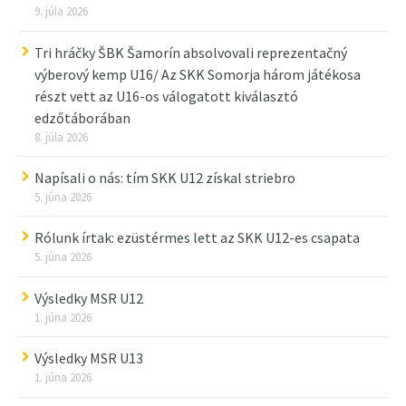
9. júla 2026
Tri hráčky ŠBK Šamorín absolvovali reprezentačný
výberový kemp U16/ Az SKK Somorja három játékosa
részt vett az U16-os válogatott kiválasztó
edzőtáborában
8. júla 2026
Napísali o nás: tím SKK U12 získal striebro
5. júna 2026
Rólunk írtak: ezüstérmes lett az SKK U12-es csapata
5. júna 2026
Výsledky MSR U12
1. júna 2026
Výsledky MSR U13
1. júna 2026