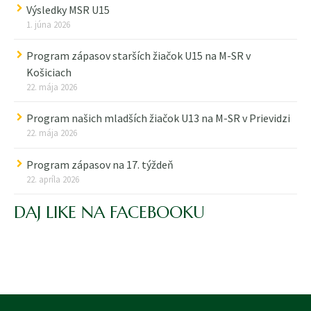
Výsledky MSR U15
1. júna 2026
Program zápasov starších žiačok U15 na M-SR v
Košiciach
22. mája 2026
Program našich mladších žiačok U13 na M-SR v Prievidzi
22. mája 2026
Program zápasov na 17. týždeň
22. apríla 2026
DAJ LIKE NA FACEBOOKU