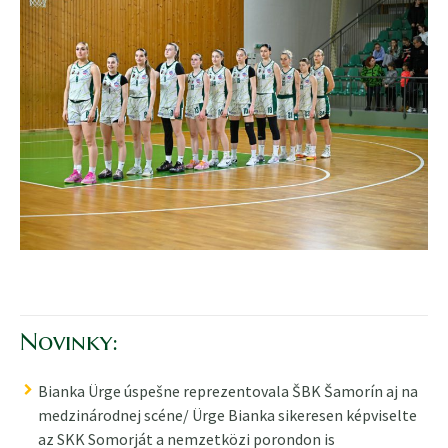
Novinky:
Bianka Ürge úspešne reprezentovala ŠBK Šamorín aj na
medzinárodnej scéne/ Ürge Bianka sikeresen képviselte
az SKK Somorját a nemzetközi porondon is