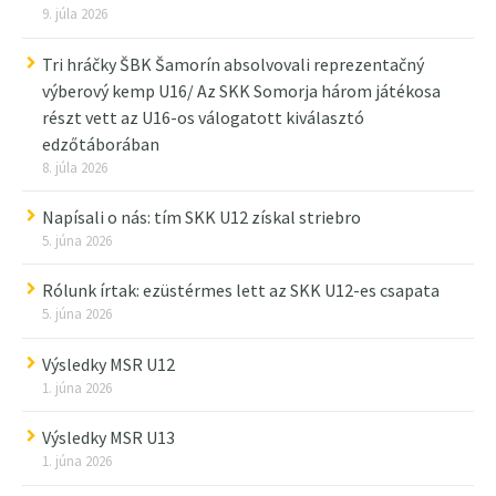
9. júla 2026
Tri hráčky ŠBK Šamorín absolvovali reprezentačný
výberový kemp U16/ Az SKK Somorja három játékosa
részt vett az U16-os válogatott kiválasztó
edzőtáborában
8. júla 2026
Napísali o nás: tím SKK U12 získal striebro
5. júna 2026
Rólunk írtak: ezüstérmes lett az SKK U12-es csapata
5. júna 2026
Výsledky MSR U12
1. júna 2026
Výsledky MSR U13
1. júna 2026