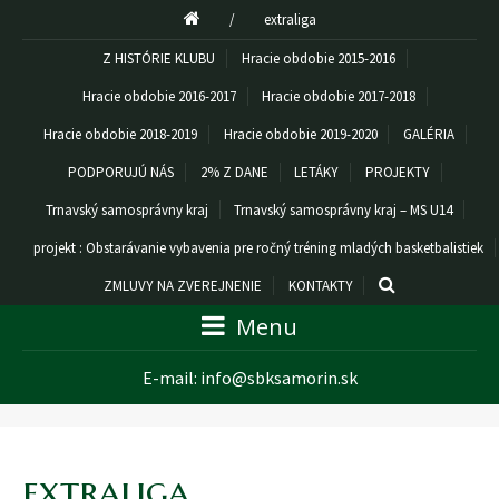
/
extraliga
Z HISTÓRIE KLUBU
Hracie obdobie 2015-2016
Hracie obdobie 2016-2017
Hracie obdobie 2017-2018
Hracie obdobie 2018-2019
Hracie obdobie 2019-2020
GALÉRIA
PODPORUJÚ NÁS
2% Z DANE
LETÁKY
PROJEKTY
Trnavský samosprávny kraj
Trnavský samosprávny kraj – MS U14
projekt : Obstarávanie vybavenia pre ročný tréning mladých basketbalistiek
ZMLUVY NA ZVEREJNENIE
KONTAKTY
Menu
E-mail:
info@sbksamorin.sk
extraliga