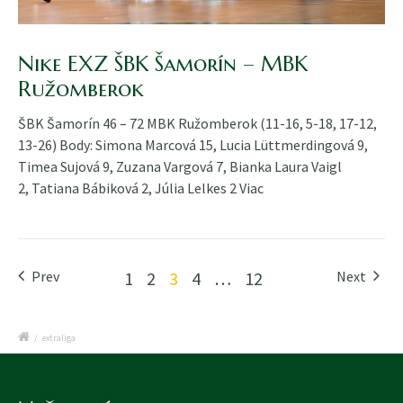
Nike EXZ ŠBK Šamorín – MBK
Ružomberok
ŠBK Šamorín 46 – 72 MBK Ružomberok (11-16, 5-18, 17-12,
13-26) Body: Simona Marcová 15, Lucia Lüttmerdingová 9,
Timea Sujová 9, Zuzana Vargová 7, Bianka Laura Vaigl
2, Tatiana Bábiková 2, Júlia Lelkes 2
Viac
Prev
1
2
3
4
…
12
Next
/
extraliga