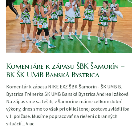
Komentáre k zápasu ŠBK Šamorín –
BK ŠK UMB Banská Bystrica
Komentár k zápasu NIKE EXZ ŠBK Šamorín - ŠK UMB B.
Bystrica Trénerka ŠK UMB Banská Bystrica Andrea Izáková
Na zápas sme sa tešili, v Šamoríne máme celkom dobré
výkony, dnes sme to však pri oklieštenej zostave zvládli iba
v 1. polčase. Musíme popracovať na riešení obranných
situácií ...
Viac