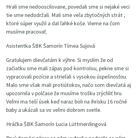
Hrali sme nedooscilovane, povedali sme si nejaké veci
tie sme nedodržali. Mali sme veľa zbytočných strát ,
ktoré súper využil a dal ľahké koše. Vieme na čom
musíme pracovať.
Asistentka ŠBK Šamorín Tímea Sujová
Gratulujem dievčatám k výhre. Si myslím že od
začiatku sme mali zápas pod kontrolou, pekne sme si
vypracovali pozície a strieľali s vysokou úspešnosťou.
Malo sme však mali protiútokov, načo som dievčatá aj
upozornila v polčase že musíme trošku zrýchliť hru.
Veľmi ma teší úsek keď naraz boli na ihrisku 16 ročné
baby a ukázali sa vo veľmi dobrom svetle.
Hráčka ŠBK Šamorín Lucia Lüttmerdingová