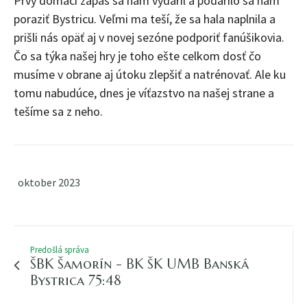
Prvý domáci zápas sa nám vydaril a podarilo sa nám
poraziť Bystricu. Veľmi ma teší, že sa hala naplnila a
prišli nás opäť aj v novej sezóne podporiť fanúšikovia.
Čo sa týka našej hry je toho ešte celkom dosť čo
musíme v obrane aj útoku zlepšiť a natrénovať. Ale ku
tomu nabudúce, dnes je víťazstvo na našej strane a
tešíme sa z neho.
oktober 2023
Predošlá správa
ŠBK Šamorín - BK ŠK UMB Banská
Bystrica 75:48