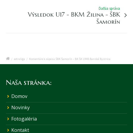
Ďaľšia správa
Výsledok U17 - BKM Žilina - ŠBK
Šamorín
/
extraliga
/
Komentáre k zápasu ŠBK Šamorín – BK ŠK UMB Banská Bystrica
Naša stránka:
Domov
Novinky
Fotogaléria
Kontakt