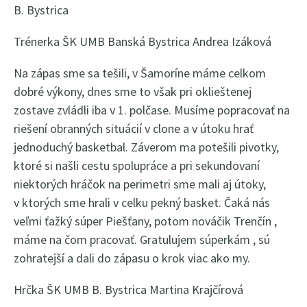
B. Bystrica
Trénerka ŠK UMB Banská Bystrica Andrea Izáková
Na zápas sme sa tešili, v Šamoríne máme celkom
dobré výkony, dnes sme to však pri oklieštenej
zostave zvládli iba v 1. polčase. Musíme popracovať na
riešení obranných situácií v clone a v útoku hrať
jednoduchý basketbal. Záverom ma potešili pivotky,
ktoré si našli cestu spolupráce a pri sekundovaní
niektorých hráčok na perimetri sme mali aj útoky,
v ktorých sme hrali v celku pekný basket. Čaká nás
veľmi ťažký súper Piešťany, potom nováčik Trenčín ,
máme na čom pracovať. Gratulujem súperkám , sú
zohratejší a dali do zápasu o krok viac ako my.
Hrčka ŠK UMB B. Bystrica Martina Krajčírová