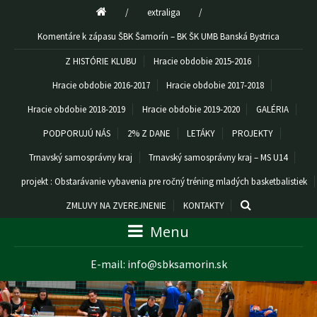
/
extraliga
/
Komentáre k zápasu ŠBK Šamorín – BK ŠK UMB Banská Bystrica
Z HISTÓRIE KLUBU
Hracie obdobie 2015-2016
Hracie obdobie 2016-2017
Hracie obdobie 2017-2018
Hracie obdobie 2018-2019
Hracie obdobie 2019-2020
GALÉRIA
PODPORUJÚ NÁS
2% Z DANE
LETÁKY
PROJEKTY
Trnavský samosprávny kraj
Trnavský samosprávny kraj – MS U14
projekt : Obstarávanie vybavenia pre ročný tréning mladých basketbalistiek
ZMLUVY NA ZVEREJNENIE
KONTAKTY
Menu
E-mail:
info@sbksamorin.sk