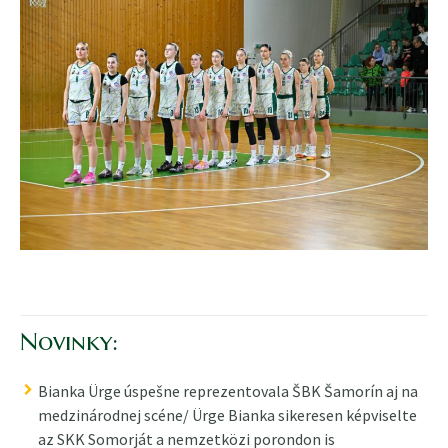
Novinky:
Bianka Ürge úspešne reprezentovala ŠBK Šamorín aj na
medzinárodnej scéne/ Ürge Bianka sikeresen képviselte
az SKK Somorját a nemzetközi porondon is