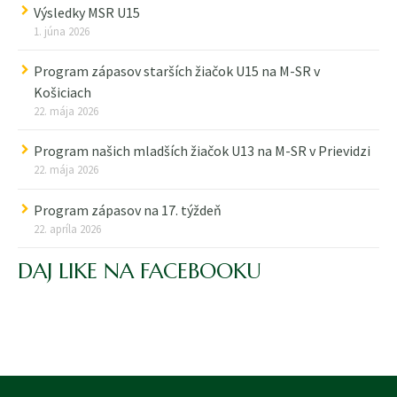
Výsledky MSR U15
1. júna 2026
Program zápasov starších žiačok U15 na M-SR v
Košiciach
22. mája 2026
Program našich mladších žiačok U13 na M-SR v Prievidzi
22. mája 2026
Program zápasov na 17. týždeň
22. apríla 2026
DAJ LIKE NA FACEBOOKU