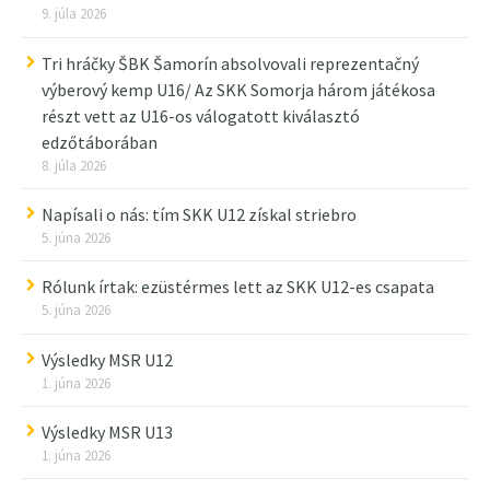
9. júla 2026
Tri hráčky ŠBK Šamorín absolvovali reprezentačný
výberový kemp U16/ Az SKK Somorja három játékosa
részt vett az U16-os válogatott kiválasztó
edzőtáborában
8. júla 2026
Napísali o nás: tím SKK U12 získal striebro
5. júna 2026
Rólunk írtak: ezüstérmes lett az SKK U12-es csapata
5. júna 2026
Výsledky MSR U12
1. júna 2026
Výsledky MSR U13
1. júna 2026